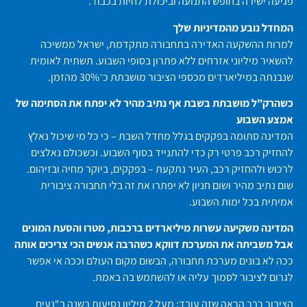
פגיעה ישירה בחופש התנועה וביכולת לחיות בכבוד.
המחדל נובע מהמדיניות שלך
למרות ההשקעה האדירה בתחבורה מתקדמת, ישראל ממשיכה
להשאיר מיליוני אזרחים ללא פתרון בסופי השבוע. תשתית לאומית
שנבנתה במיליארדים מכספי הציבור מושבתת כ־30% מהזמן.
כשהרק"ל מושבתת בשבת אף נתיב מהיר לא יפתח את הסתימה של
אמצע השבוע
המדינה סתומה בפקקים בגלל מחדל השבת – כי כל מי שיכול נאלץ
להחזיק רכב פרטי רק כדי להתנייד בסוף השבוע. וכשכולם נאלצים
לרכוש ולהחזיק רכב, העיר נתקעת – בפקקים, ביוקר מחיה ובזיהום.
שום נתיב מהיר ושום חניון לא יפתרו את זה בלי תחבורה ציבורית
אמיתית בכל ימות השבוע.
המדינה משקיעה עשרות מיליארדים ברכבות, מטרו והסעת המונים
אבל משביתה את המערכת דווקא כשהרבה אנשים הכי צריכים אותה
ככה לא בונים מערכת תחבורה, הבשום מקום העולם וככה אי אפשר
לגרום לציבור לסמוך עליה או להשתמש בה באמת.
הציבור כבר הראה שזה עובד: מעל 2 מיליון נסיעות בשנה ב“נעים